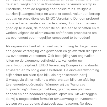
de afschuwelijke brand in Volendam en de vuurwerkramp in
Enschede, heeft de regering haar beleid m.b.t. veiligheid
aanzienlijk aangescherpt en wordt er steeds vaker een beroep
gedaan op onze diensten. EHBO Vereniging Dongen probeert
op deze toenemende vraag in te spelen, door haar mensen
goed op te leiden, de modernste spullen aan te schaffen en te
werken volgens de allernieuwste en/of beste procedures om
uw evenement voor mogelijke rampspoed te behoeden!
Als organisator bent al dan niet verplicht zorg te dragen voor
een goede verzorging van gewonden en gekwetsten die tijdens
uw evenement voorkomen. Ook bestrijding van ongevallen,
letten op de algemene veiligheid etc. valt onder uw
verantwoordelijkheid. EHBO Vereniging Dongen kan u daarbij
adviseren en zo nodig ook assisteren. De eindverantwoording
blijft echter ten allen tijde bij u als organiserende partij.
U vraagt via dit formulier uw ehbo-ers aan bij onze afdeling
Evenementencoördinatie. Wanneer wij uw ‘Aanvraag
hulpverlening’ ontvangen hebben, gaan wij een plan van
aanpak en een beoordelingsprofiel opstellen. Dit wilt zeggen
dat wij u toegezonden formulier uw aanvraag en evenement
toetsen en daarop ons draaiboek gaan baseren. Na deze