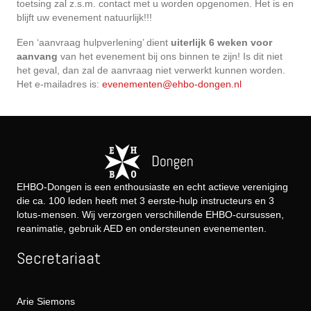
toetsing zal z.s.m. contact met u worden opgenomen. Het is en
blijft uw evenement natuurlijk!!!
Een ‘aanvraag hulpverlening’ dient
uiterlijk 6 weken voor
aanvang
van het evenement bij ons binnen te zijn! Is dit niet
het geval, dan zal de aanvraag niet verwerkt kunnen worden.
Het e-mailadres is:
evenementen@ehbo-dongen.nl
EHBO-Dongen is een enthousiaste en echt actieve vereniging
die ca. 100 leden heeft met 3 eerste-hulp instructeurs en 3
lotus-mensen. Wij verzorgen verschillende EHBO-cursussen,
reanimatie, gebruik AED en ondersteunen evenementen.
Secretariaat
Arie Siemons